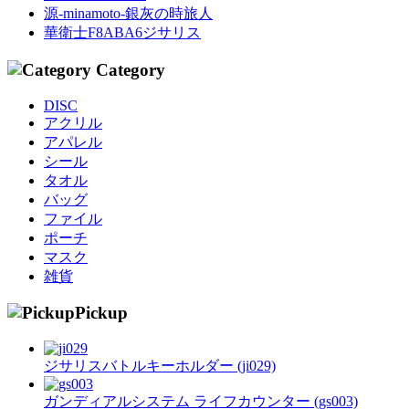
源-minamoto-銀灰の時旅人
華衛士F8ABA6ジサリス
Category
DISC
アクリル
アパレル
シール
タオル
バッグ
ファイル
ポーチ
マスク
雑貨
Pickup
ジサリスバトルキーホルダー (ji029)
ガンディアルシステム ライフカウンター (gs003)