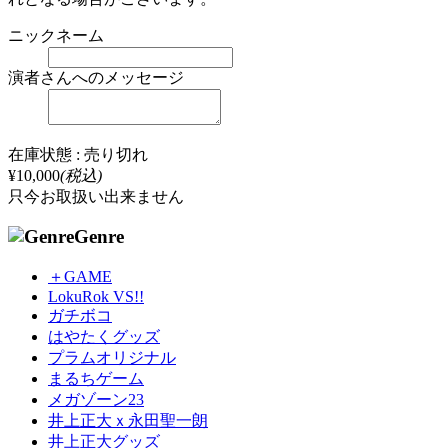
ニックネーム
演者さんへのメッセージ
在庫状態 : 売り切れ
¥10,000
(税込)
只今お取扱い出来ません
Genre
＋GAME
LokuRok VS!!
ガチボコ
はやたくグッズ
プラムオリジナル
まるちゲーム
メガゾーン23
井上正大ｘ永田聖一朗
井上正大グッズ