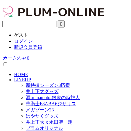
ゲスト
ログイン
新規会員登録
カートの中
0
HOME
LINEUP
新特撮シーズン3応援
井上正大グッズ
源-minamoto-銀灰の時旅人
華衛士F8ABA6ジサリス
メガゾーン23
はやたくグッズ
井上正大ｘ永田聖一朗
プラムオリジナル