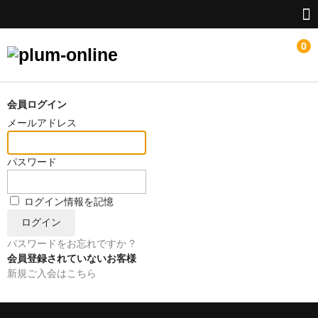
0
HOME
会員ログイン
メールアドレス
LINEUP
パスワード
新特撮シーズン3応援
井上正大グッズ
ログイン情報を記憶
源-minamoto-銀灰の時旅人
パスワードをお忘れですか ?
華衛士F8ABA6ジサリス
会員登録されていないお客様
新規ご入会はこちら
メガゾーン23
はやたくグッズ