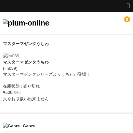
0
HOME
マスターマゼンタうちわ
LINEUP
マスターマゼンタうちわ
新特撮シーズン3応援
(im039)
マスターマゼンタシリーズよりうちわが登場！
井上正大グッズ
在庫状態 : 売り切れ
¥500
源-minamoto-銀灰の時旅人
(税込)
只今お取扱い出来ません
華衛士F8ABA6ジサリス
メガゾーン23
Genre
はやたくグッズ