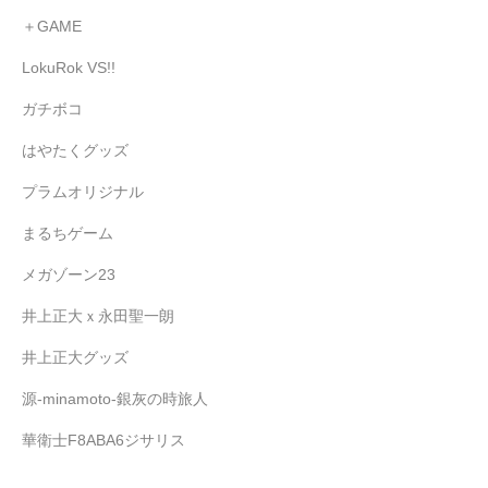
＋GAME
井上正大ｘ永田聖一朗
LokuRok VS!!
プラムオリジナル
ガチボコ
NEWS
はやたくグッズ
CONTACT
プラムオリジナル
OFFICIAL
まるちゲーム
メガゾーン23
井上正大ｘ永田聖一朗
井上正大グッズ
源-minamoto-銀灰の時旅人
華衛士F8ABA6ジサリス