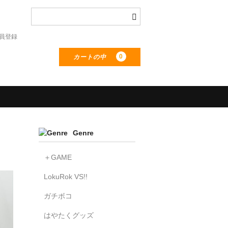
員登録
0
カートの中
Genre
＋GAME
LokuRok VS!!
ガチボコ
はやたくグッズ