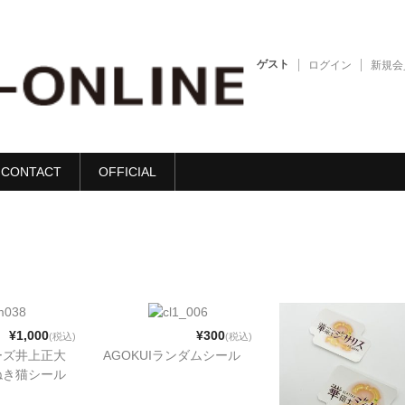
ゲスト
ログイン
新規会
CONTACT
OFFICIAL
¥1,000
¥300
(税込)
(税込)
ーズ井上正大
AGOKUIランダムシール
ねき猫シール