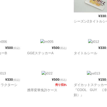
¥330
シーズン2タイトルシ
¥500
¥500
¥330
(税込)
(税込)
カーB
GGEステッカーA
タイトルシール
¥330
¥500
¥150
(税込)
(税込)
ャラクターシ
ダイカットステッカ
売り切れ
『COOL GUY （冷
携帯変華免許ケース
奴）』