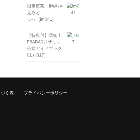
限定煎茶「柳緑-さ
えみど
り-」 (im041)
【特典付】華衛士
F8ABA6ジサリス
公式ガイドブック
01 (ji017)
基づく表
プライバシーポリシー