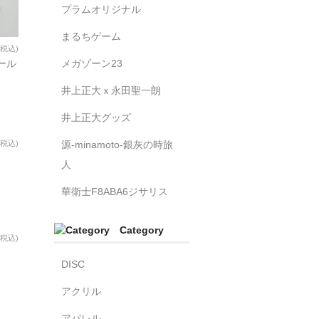
プラムオリジナル
まるちゲーム
(税込)
メガゾーン23
ール
井上正大ｘ永田聖一朗
井上正大グッズ
源-minamoto-銀灰の時旅
(税込)
人
華衛士F8ABA6ジサリス
Category
(税込)
ー
DISC
アクリル
アパレル