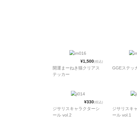
¥1,500
(税込)
開運まーねき猫クリアス
GGEステッ
テッカー
¥330
(税込)
ジサリスキャラクターシ
ジサリスキ
ール vol.2
ール vol.1