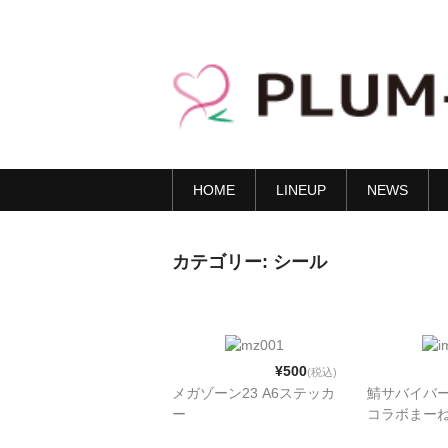
HOME
LINEUP
NEWS
カテゴリー:
シール
¥500
(税込)
メガゾーン23 A6ステッカ
鯖サバイバ
ー
コラボまー