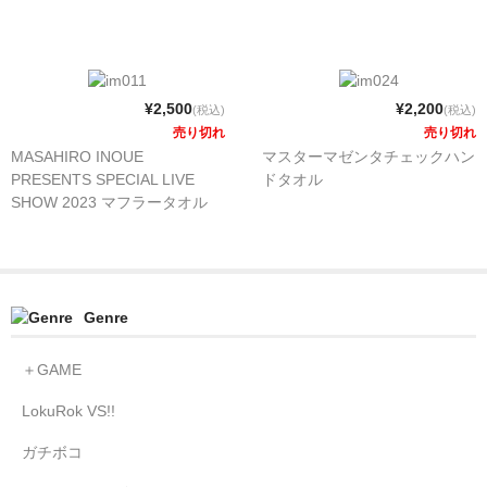
はやたくグッズ
井上正大ｘ永田聖一朗
¥2,500
¥2,200
プラムオリジナル
(税込)
(税込)
売り切れ
売り切れ
NEWS
MASAHIRO INOUE
マスターマゼンタチェックハン
PRESENTS SPECIAL LIVE
ドタオル
CONTACT
SHOW 2023 マフラータオル
OFFICIAL
Genre
＋GAME
LokuRok VS!!
ガチボコ