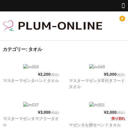
0
HOME
カテゴリー:
タオル
LINEUP
新特撮シーズン3応援
¥2,200
¥5,000
(税込)
(税込)
マスターマゼンタハンドタオル
マスターマゼンタ耳付きフード
井上正大グッズ
タオル
源-minamoto-銀灰の時旅人
華衛士F8ABA6ジサリス
¥3,000
¥2,000
(税込)
(税込)
マスターマゼンタマフラータオ
売り切れ
メガゾーン23
ル
マゼンタを探せハンドタオル