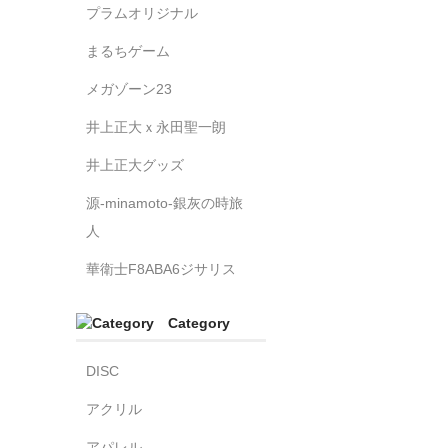
プラムオリジナル
まるちゲーム
メガゾーン23
井上正大ｘ永田聖一朗
井上正大グッズ
源-minamoto-銀灰の時旅
人
華衛士F8ABA6ジサリス
Category
DISC
アクリル
アパレル