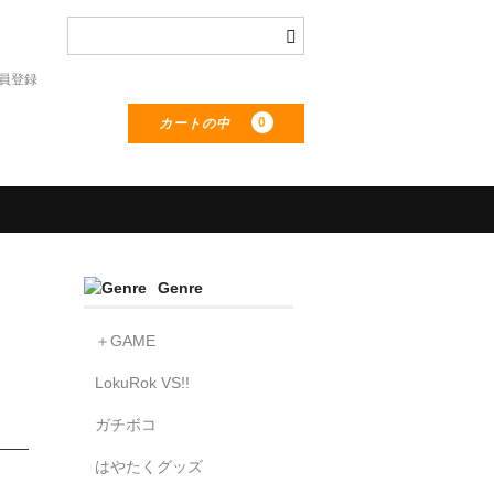
員登録
0
カートの中
Genre
＋GAME
LokuRok VS!!
ガチボコ
はやたくグッズ